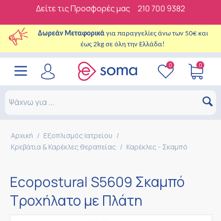
Δείτε τις Προσφορές μας
210 700 9382
Δωρεάν Μεταφορικά
για παραγγελίες άνω των 50€ και
έως 2kg σε όλη την Ελλάδα!
0
0
Αρχική
/
Εξοπλισμός Ιατρείου
/
Κρεβάτια & Καρέκλες θεραπείας
/
Καρέκλες - Σκαμπό
Ecopostural S5609 Σκαμπό
Τροχήλατο με Πλάτη