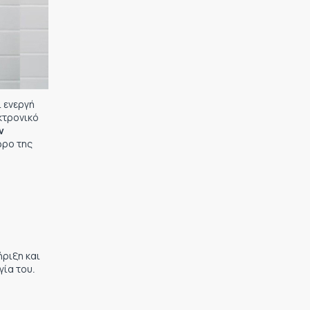
ι ενεργή
κτρονικό
ν
ώρο της
ήριξη και
γία του.