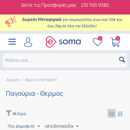
Δείτε τις Προσφορές μας
210 700 9382
Δωρεάν Μεταφορικά
για παραγγελίες άνω των 50€ και
έως 2kg σε όλη την Ελλάδα!
0
0
Αρχική
/
Back to School!!!
Παγούρια - Θερμός
Φίλτρα
Πιο Δημοφιλή
48 είδη/σελίδα