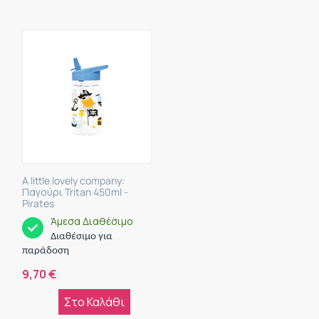
A little lovely company:
Παγούρι Tritan 450ml -
Pirates
Άμεσα Διαθέσιμο
Διαθέσιμο για
παράδοση
9,70
€
Στο Καλάθι