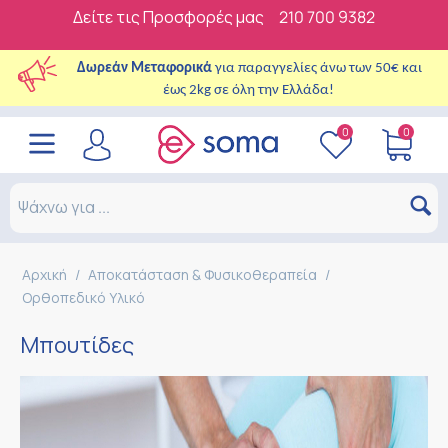
Δείτε τις Προσφορές μας
210 700 9382
Δωρεάν Μεταφορικά
για παραγγελίες άνω των 50€ και
έως 2kg σε όλη την Ελλάδα!
0
0
Αρχική
/
Αποκατάσταση & Φυσικοθεραπεία
/
Ορθοπεδικό Υλικό
Μπουτίδες