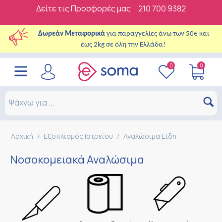
Δείτε τις Προσφορές μας
210 700 9382
Δωρεάν Μεταφορικά
για παραγγελίες άνω των 50€ και
έως 2kg σε όλη την Ελλάδα!
0
0
Αρχική
/
Εξοπλισμός Ιατρείου
/
Αναλώσιμα Είδη
Νοσοκομειακά Αναλώσιμα