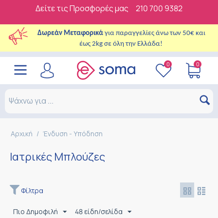
Δείτε τις Προσφορές μας
210 700 9382
Δωρεάν Μεταφορικά
για παραγγελίες άνω των 50€ και
έως 2kg σε όλη την Ελλάδα!
0
0
Αρχική
/
Ένδυση - Υπόδηση
Ιατρικές Μπλούζες
Φίλτρα
Πιο Δημοφιλή
48 είδη/σελίδα