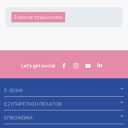
Συνέχισε τα ψώνια σου
Let's get social
E-SOMA
ΕΞΥΠΗΡΕΤΗΣΗ ΠΕΛΑΤΩΝ
ΕΠΙΚΟΙΝΩΝΙΑ