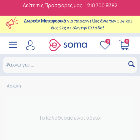
Δείτε τις Προσφορές μας
210 700 9382
Δωρεάν Μεταφορικά
για παραγγελίες άνω των 50€ και
έως 2kg σε όλη την Ελλάδα!
0
0
Αρχική
Το Καλάθι σας είναι άδειο!