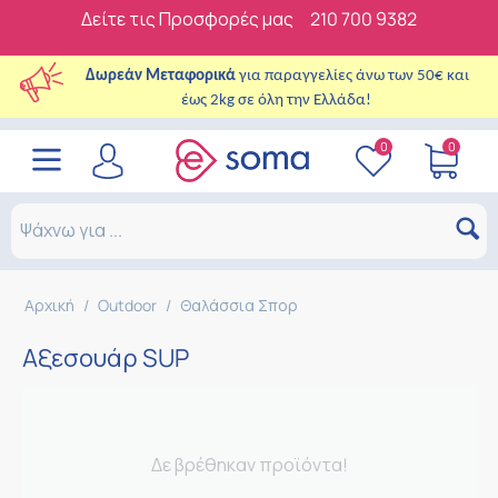
Δείτε τις Προσφορές μας
210 700 9382
Δωρεάν Μεταφορικά
για παραγγελίες άνω των 50€ και
έως 2kg σε όλη την Ελλάδα!
0
0
Αρχική
/
Outdoor
/
Θαλάσσια Σπορ
Αξεσουάρ SUP
Δε βρέθηκαν προϊόντα!