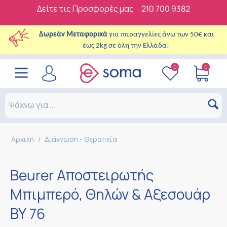
Δείτε τις Προσφορές μας
210 700 9382
Δωρεάν Μεταφορικά
για παραγγελίες άνω των 50€ και
έως 2kg σε όλη την Ελλάδα!
0
0
Αρχική
/
Διάγνωση - Θεραπεία
Beurer Αποστειρωτής
Μπιμπερό, Θηλών & Αξεσουάρ
ΒΥ 76