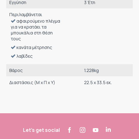
Εγγύηση
3 Έτη
Περιλαμβάνεται
αφαιρούμενο πλέγμα
για να κρατάει τα
μπουκάλια στη θέση
τους
κανάτα μέτρησης
λαβίδες
Βάρος
1.228
kg
Διαστάσεις (M x Π x Υ)
22.5 x 33.5 εκ.
Let's get social