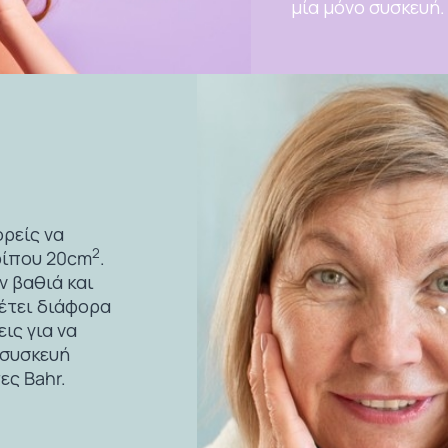
μία μόνο συσκευή.
ορείς να
2
ρίπου 20cm
.
ν βαθιά και
έτει διάφορα
ις για να
 συσκευή
ες Bahr.