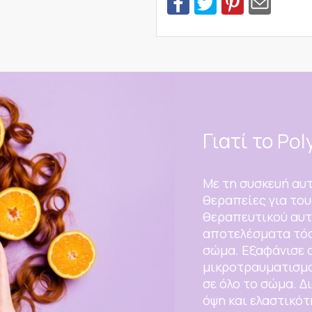
Γιατί το Pol
Με τη συσκευή αυ
θεραπείες για του
θεραπευτικού αυτ
αποτελέσματα τόσ
σώμα. Εξαφάνισε 
μικροτραυματισμο
σε όλο το σώμα. Δ
όψη και ελαστικό