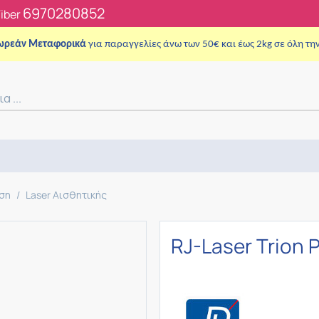
6970280852
Viber
ωρεάν Μεταφορικά
για παραγγελίες άνω των 50€ και έως 2kg σε όλη τη
νση
/
Laser Αισθητικής
RJ-Laser Trion 