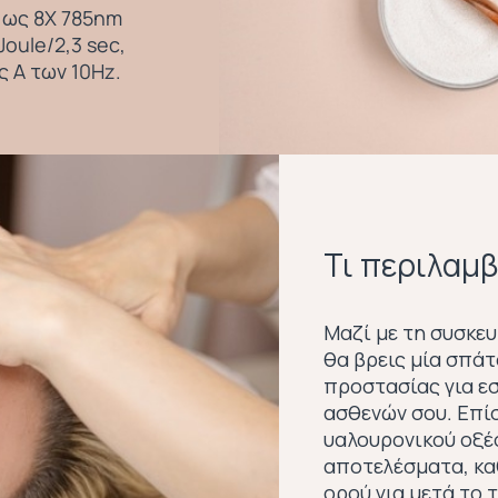
ι ως 8X 785nm
oule/2,3 sec,
ς Α των 10Hz.
Τι περιλαμβ
Μαζί με τη συσκευ
θα βρεις μία σπά
προστασίας για εσ
ασθενών σου. Επίσ
υαλουρονικού οξέο
αποτελέσματα, καθ
ορού για μετά το 