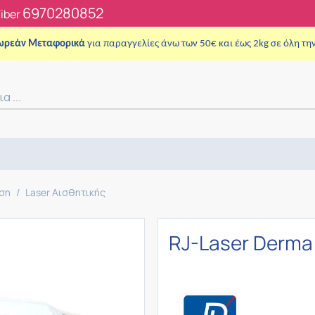
6970280852
Viber
ωρεάν Μεταφορικά
για παραγγελίες άνω των 50€ και έως 2kg σε όλη τη
νση
/
Laser Αισθητικής
RJ-Laser Derma