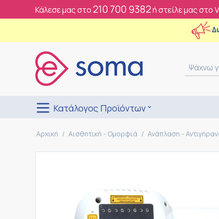
210 700 9382
Κάλεσε μας στο
ή στείλε μας στο 
Δ
Κατάλογος Προϊόντων
Αρχική
/
Αισθητική - Ομορφιά
/
Ανάπλαση - Αντιγήρα