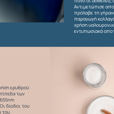
πόνο οι ασθενείς 
Αντιμετώπισε απο
πρόλαβε τη γήρανσ
παραγωγή κολλαγό
χρήση υαλουρονικ
εντυπωσιακά αποτ
χρήση ερυθρού
επίπεδα των
 655nm
Οι δίοδοι του
ώ του