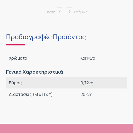
Προηγ
Επόμενο
Προδιαγραφές Προϊόντος
Χρώματα
Κόκκινο
Γενικά Χαρακτηριστικά
Βάρος
0,72
kg
Διαστάσεις (M x Π x Υ)
20 cm