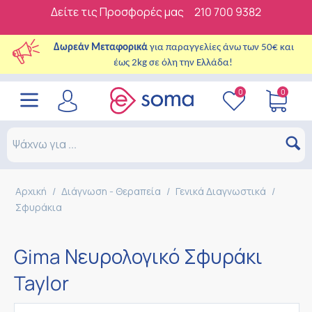
Δείτε τις Προσφορές μας
210 700 9382
Δωρεάν Μεταφορικά
για παραγγελίες άνω των 50€ και
έως 2kg σε όλη την Ελλάδα!
0
0
Αρχική
/
Διάγνωση - Θεραπεία
/
Γενικά Διαγνωστικά
/
Σφυράκια
Gima Νευρολογικό Σφυράκι
Taylor