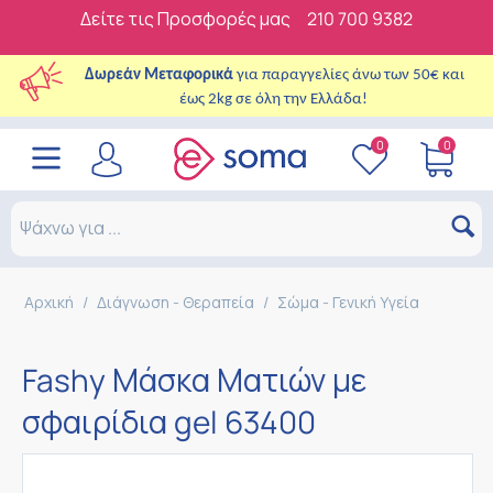
Δείτε τις Προσφορές μας
210 700 9382
Δωρεάν Μεταφορικά
για παραγγελίες άνω των 50€ και
έως 2kg σε όλη την Ελλάδα!
0
0
Αρχική
/
Διάγνωση - Θεραπεία
/
Σώμα - Γενική Υγεία
Fashy Μάσκα Ματιών με
σφαιρίδια gel 63400