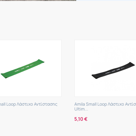
Amila Small Loop Λάστιχο Αντίστασης
Amila Small Loop Λ
Ultim...
Ultra...
5,10
€
2,00
€