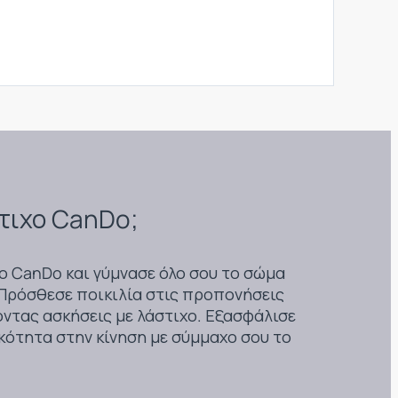
στιχο CanDo;
ο CanDo και γύμνασε όλο σου το σώμα
Πρόσθεσε ποικιλία στις προπονήσεις
ντας ασκήσεις με λάστιχο. Εξασφάλισε
κότητα στην κίνηση με σύμμαχο σου το