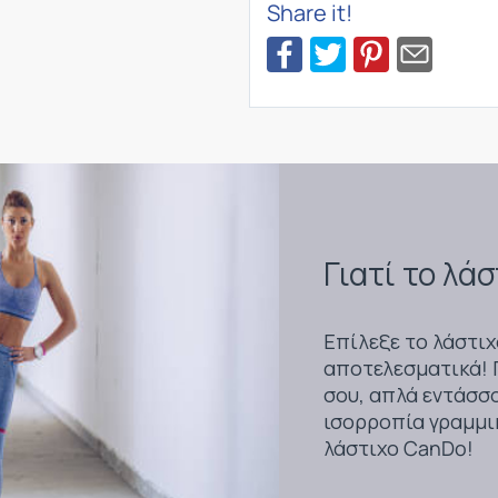
Share it!
Γιατί το λά
Επίλεξε το λάστιχ
αποτελεσματικά! 
σου, απλά εντάσσο
ισορροπία γραμμι
λάστιχο CanDo!