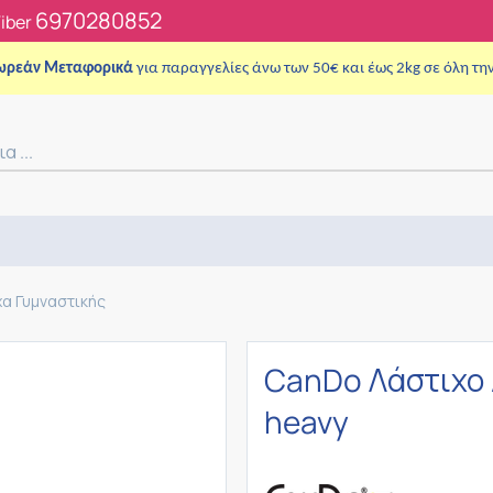
6970280852
Viber
ωρεάν Μεταφορικά
για παραγγελίες άνω των 50€ και έως 2kg σε όλη τη
χα Γυμναστικής
CanDo Λάστιχο 
heavy