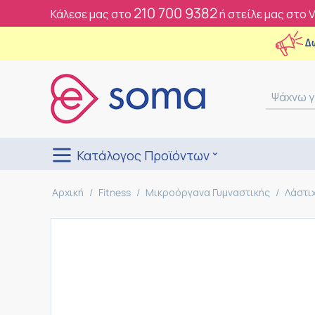
210 700 9382
Κάλεσε μας στο
ή στείλε μας στο 
Δ
Κατάλογος Προϊόντων
Αρχική
/
Fitness
/
Μικροόργανα Γυμναστικής
/
Λάστι