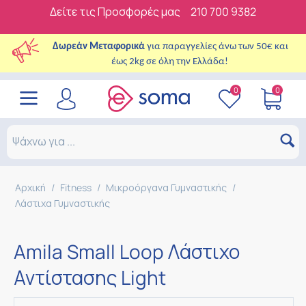
Δείτε τις Προσφορές μας
210 700 9382
Δωρεάν Μεταφορικά
για παραγγελίες άνω των 50€ και
έως 2kg σε όλη την Ελλάδα!
0
0
Αρχική
/
Fitness
/
Μικροόργανα Γυμναστικής
/
Λάστιχα Γυμναστικής
Amila Small Loop Λάστιχο
Αντίστασης Light