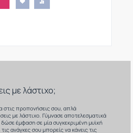
εις με λάστιχο;
α στις προπονήσεις σου, απλά
σεις με λάστιχο. Γύμνασε αποτελεσματικά
 δώσε έμφαση σε μία συγκεκριμένη μυϊκή
 τις ανάγκες σου μπορείς να κάνεις τις