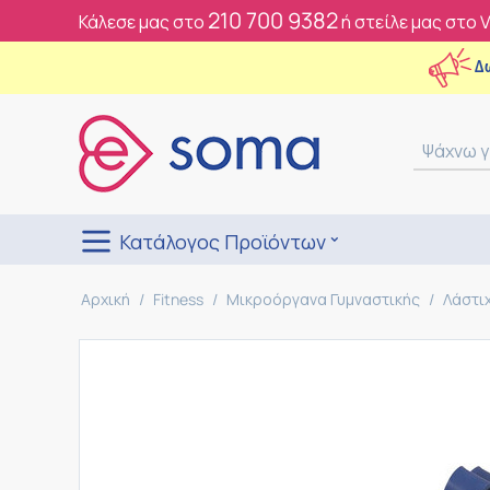
210 700 9382
Κάλεσε μας στο
ή στείλε μας στο 
Δ
Κατάλογος Προϊόντων
Αρχική
/
Fitness
/
Μικροόργανα Γυμναστικής
/
Λάστι