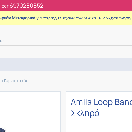
6970280852
Viber
ωρεάν Μεταφορικά
για παραγγελίες άνω των 50€ και έως 2kg σε όλη τη
χα Γυμναστικής
Amila Loop Ban
Σκληρό