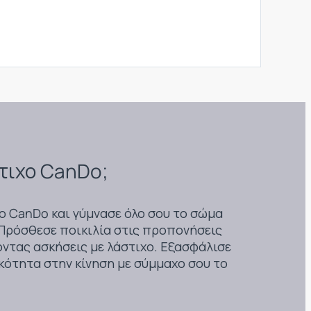
στιχο CanDo;
ο CanDo και γύμνασε όλο σου το σώμα
Πρόσθεσε ποικιλία στις προπονήσεις
ντας ασκήσεις με λάστιχο. Εξασφάλισε
κότητα στην κίνηση με σύμμαχο σου το