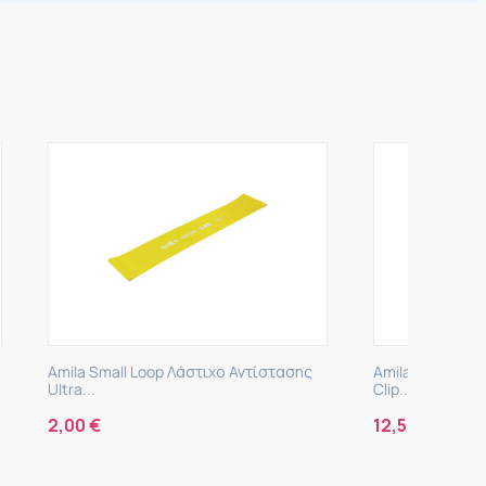
στασης
Amila Gym Tube Λάστιχο Αντίστασης με
CanDo M
Clip...
Γυμναστι
12,50
€
8,90
€