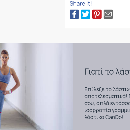
Share it!
Γιατί το λά
Επίλεξε το λάστιχ
αποτελεσματικά! 
σου, απλά εντάσσο
ισορροπία γραμμι
λάστιχο CanDo!