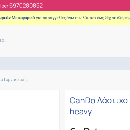
6970280852
Viber
ωρεάν Μεταφορικά
για παραγγελίες άνω των 50€ και έως 2kg σε όλη τη
χα Γυμναστικής
CanDo Λάστιχο 
heavy