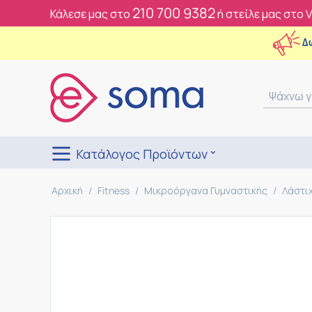
210 700 9382
Κάλεσε μας στο
ή στείλε μας στο 
Δ
Κατάλογος Προϊόντων
Αρχική
/
Fitness
/
Μικροόργανα Γυμναστικής
/
Λάστι