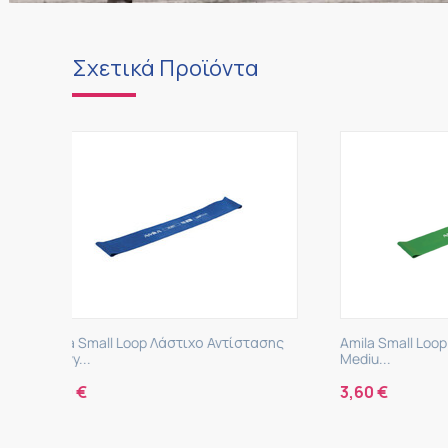
Σχετικά Προϊόντα
στασης
Amila Small Loop Λάστιχο Αντίστασης
Amila S
Mediu...
Ultim...
3,60
€
5,10
€