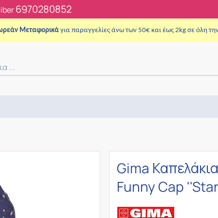
6970280852
Viber
ωρεάν Μεταφορικά
για παραγγελίες άνω των 50€ και έως 2kg σε όλη τη
Gima Καπελάκια
Funny Cap ''Star