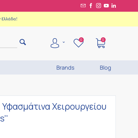
ν Ελλάδα!
0
0
Brands
Blog
 Υφασμάτινα Χειρουργείου
s''