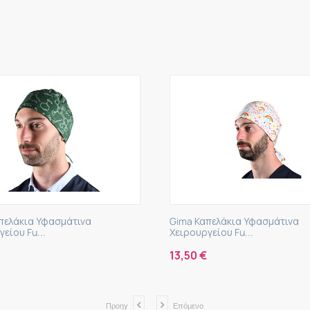
άκια Υφασμάτινα
Gima Καπελάκια Υφασμάτινα
υ Fu...
Χειρουργείου Fu...
13,50
€
Προηγ
Επόμενο