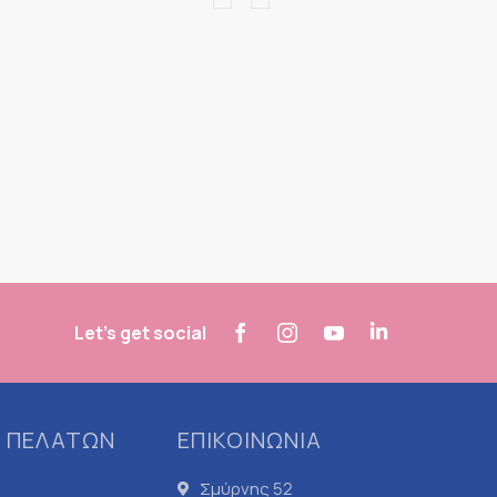
Let's get social
 ΠΕΛΑΤΩΝ
ΕΠΙΚΟΙΝΩΝΙΑ
Σμύρνης 52