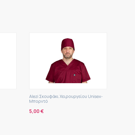
Alezi Σκουφάκι Χειρουργείου Unisex-
Alezi Σκου
Μπορντό
Σκούρο...
5,00
€
5,00
€