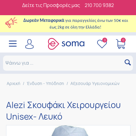
Δείτε τις Προσφορές μας
210 700 9382
Δωρεάν Μεταφορικά
για παραγγελίες άνω των 50€ και
έως 2kg σε όλη την Ελλάδα!
0
0
Αρχική
/
Ένδυση - Υπόδηση
/
Αξεσουάρ Υγειονομικών
Alezi Σκουφάκι Χειρουργείου
Unisex- Λευκό