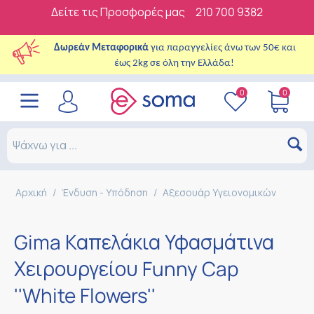
Δείτε τις Προσφορές μας
210 700 9382
Δωρεάν Μεταφορικά
για παραγγελίες άνω των 50€ και
έως 2kg σε όλη την Ελλάδα!
0
0
Αρχική
/
Ένδυση - Υπόδηση
/
Αξεσουάρ Υγειονομικών
Gima Καπελάκια Υφασμάτινα
Χειρουργείου Funny Cap
''White Flowers''