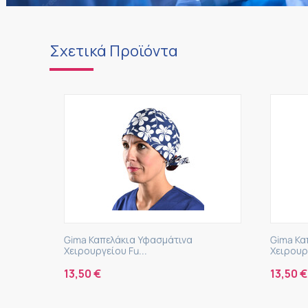
Σχετικά Προϊόντα
a Καπελάκια Υφασμάτινα
Gima Καπελάκια Υφασμάτι
ουργείου Fu...
Χειρουργείου Fu...
50
€
13,50
€