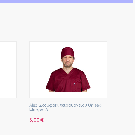
zi Σκουφάκι Χειρουργείου Unisex-
Alezi Σκουφάκι Χειρουργε
ορντό
Σκούρο...
0
€
5,00
€