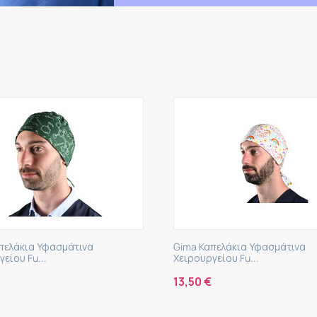
να
Gima Καπελάκια Υφασμάτινα
Ale
Χειρουργείου Fu...
Μπ
13,50
€
5,0