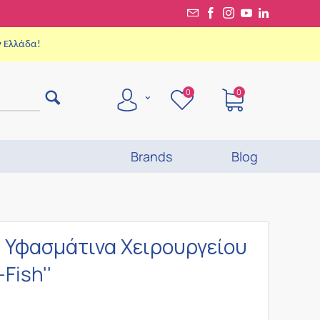
ν Ελλάδα!
0
0
Brands
Blog
 Υφασμάτινα Χειρουργείου
Fish''