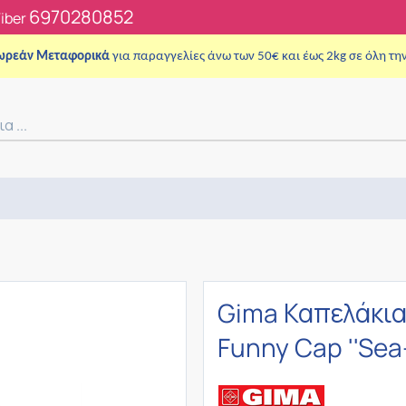
6970280852
Viber
ωρεάν Μεταφορικά
για παραγγελίες άνω των 50€ και έως 2kg σε όλη τη
Gima Καπελάκια
Funny Cap ''Sea-