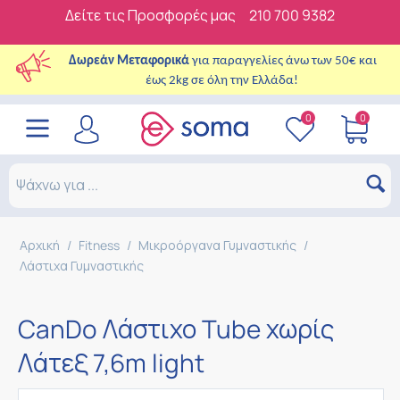
Δείτε τις Προσφορές μας
210 700 9382
Δωρεάν Μεταφορικά
για παραγγελίες άνω των 50€ και
έως 2kg σε όλη την Ελλάδα!
0
0
Αρχική
/
Fitness
/
Μικροόργανα Γυμναστικής
/
Λάστιχα Γυμναστικής
CanDo Λάστιχο Tube χωρίς
Λάτεξ 7,6m light