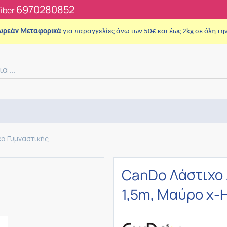
6970280852
Viber
ωρεάν Μεταφορικά
για παραγγελίες άνω των 50€ και έως 2kg σε όλη τη
χα Γυμναστικής
CanDo Λάστιχο 
1,5m, Μαύρο x-