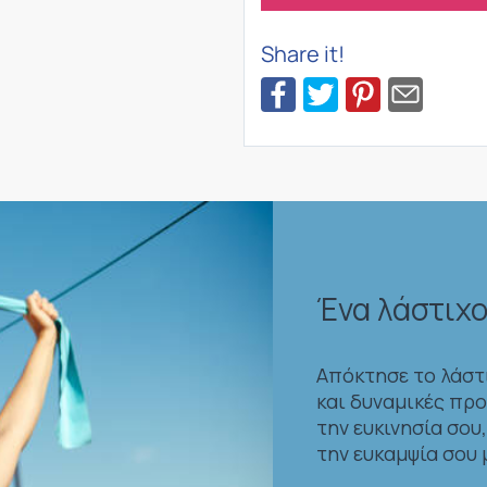
Share it!
Ένα λάστιχο
Απόκτησε το λάστι
και δυναμικές προ
την ευκινησία σου
την ευκαμψία σου 