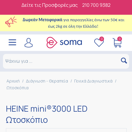
Δείτε τις Προσφορές μας
210 700 9382
Δωρεάν Μεταφορικά
για παραγγελίες άνω των 50€ και
έως 2kg σε όλη την Ελλάδα!
0
0
Αρχική
/
Διάγνωση - Θεραπεία
/
Γενικά Διαγνωστικά
/
Ωτοσκόπια
HEINE mini®3000 LED
Ωτοσκόπιο