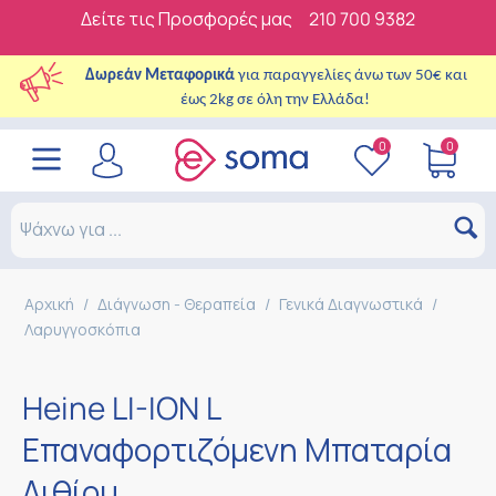
Δείτε τις Προσφορές μας
210 700 9382
Δωρεάν Μεταφορικά
για παραγγελίες άνω των 50€ και
έως 2kg σε όλη την Ελλάδα!
0
0
Αρχική
/
Διάγνωση - Θεραπεία
/
Γενικά Διαγνωστικά
/
Λαρυγγοσκόπια
Heine LI-ION L
Επαναφορτιζόμενη Μπαταρία
Λιθίου