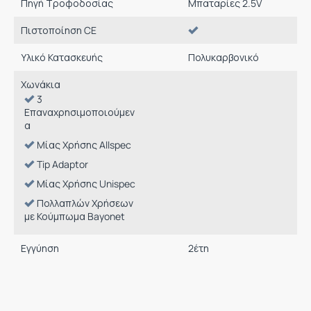
Πηγή Τροφοδοσίας
Μπαταρίες 2.5V
Πιστοποίηση CE
Υλικό Κατασκευής
Πολυκαρβονικό
Χωνάκια
3
Επαναχρησιμοποιούμεν
α
Mίας Χρήσης Allspec
Tip Adaptor
Μίας Χρήσης Unispec
Πολλαπλών Χρήσεων
με Κούμπωμα Bayonet
Εγγύηση
2
έτη