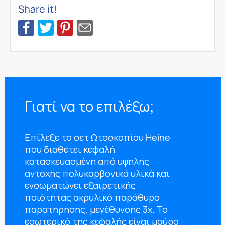
Share it!
Γιατί να το επιλέξω;
Επίλεξε το σετ Ωτοσκοπίου Heine
που διαθέτει κεφαλή
κατασκευασμένη από υψηλής
αντοχής πολυκαρβονικά υλικά και
ενσωματώνει εξαιρετικής
ποιότητας ακρυλικό παράθυρο
παρατήρησης, μεγέθυνσης 3x. Το
εσωτερικό της κεφαλής είναι μαύρο