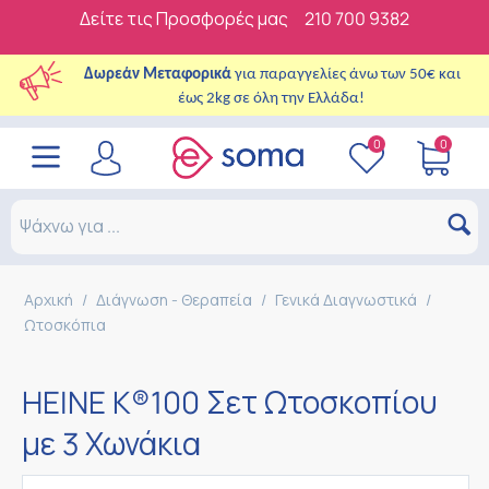
Δείτε τις Προσφορές μας
210 700 9382
Δωρεάν Μεταφορικά
για παραγγελίες άνω των 50€ και
έως 2kg σε όλη την Ελλάδα!
0
0
Αρχική
/
Διάγνωση - Θεραπεία
/
Γενικά Διαγνωστικά
/
Ωτοσκόπια
HEINE K®100 Σετ Ωτοσκοπίου
με 3 Χωνάκια