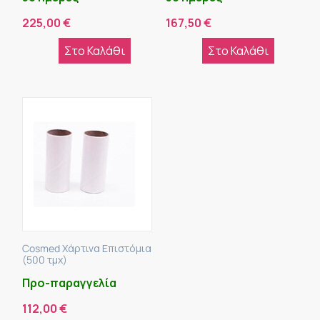
225,00
€
167,50
€
Στο Καλάθι
Στο Καλάθι
Cosmed Χάρτινα Επιστόμια
(500 τμχ)
Προ-παραγγελία
112,00
€