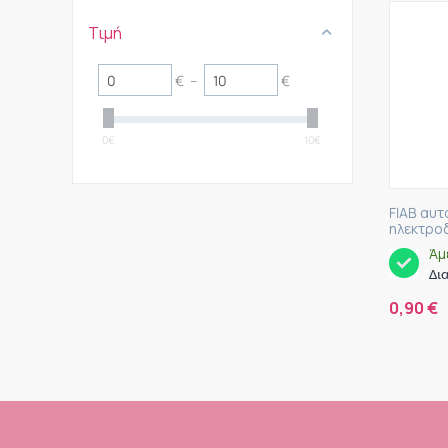
Τιμή
€
–
€
0
€
10
€
FIAB αυτ
ηλεκτροδ
Άμ
Δι
0,90
€