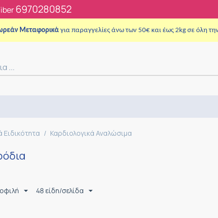
6970280852
Viber
ωρεάν Μεταφορικά
για παραγγελίες άνω των 50€ και έως 2kg σε όλη τη
ά Ειδικότητα
/
Καρδιολογικά Αναλώσιμα
ρόδια
μοφιλή
48 είδη/σελίδα