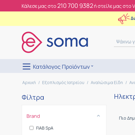
210 700 9382
Κάλεσε μας στο
ή στείλε μας στο 
Δ
Κατάλογος Προϊόντων
Αρχική
/
Εξοπλισμός Ιατρείου
/
Αναλώσιμα Είδη
/
Αν
Ηλεκτ
Φίλτρα
Brand
Πιο Δη
FIAB SpA