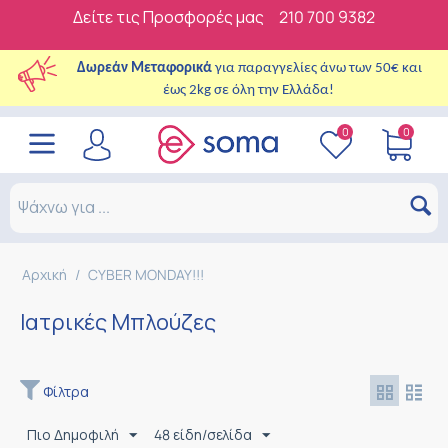
Δείτε τις Προσφορές μας
210 700 9382
Δωρεάν Μεταφορικά
για παραγγελίες άνω των 50€ και
έως 2kg σε όλη την Ελλάδα!
0
0
Αρχική
/
CYBER MONDAY!!!
Ιατρικές Μπλούζες
Φίλτρα
Πιο Δημοφιλή
48 είδη/σελίδα