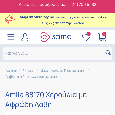
Δείτε τις Προσφορές μας
210 700 9382
Δωρεάν Μεταφορικά
για παραγγελίες άνω των 50€ και
έως 2kg σε όλη την Ελλάδα!
0
0
Αρχική
/
Fitness
/
Μικροόργανα Γυμναστικής
/
Λαβές για λάστιχα γυμναστικής
Amila 88170 Χερούλια με
Αφρώδη Λαβή