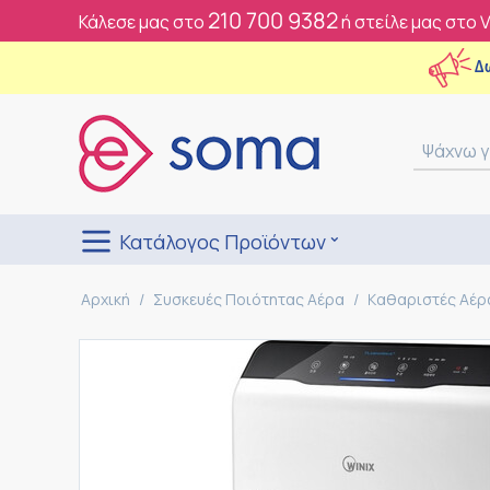
210 700 9382
Κάλεσε μας στο
ή στείλε μας στο 
Δ
Κατάλογος Προϊόντων
Αρχική
/
Συσκευές Ποιότητας Αέρα
/
Kαθαριστές Αέρ