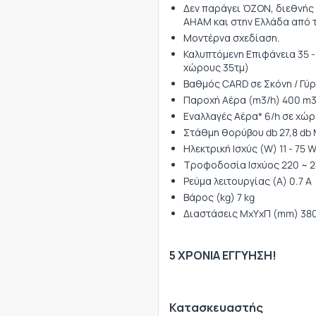
Δεν παράγει ΌΖΟΝ, διεθνής
AHAM και στην Ελλάδα από τ
Μοντέρνα σχεδίαση.
Καλυπτόμενη Επιφάνεια 35 - 
χώρους 35τμ)
Βαθμός CARD σε Σκόνη / Γύρη
Παροχή Αέρα (m3/h) 400 m3
Εναλλαγές Αέρα* 6/h σε χώρ
Στάθμη θορύβου db 27,8 db M
Ηλεκτρική Ισχύς (W) 11 - 75 
Τροφοδοσία Ισχύος 220 ~ 24
Pεύμα λειτουργίας (Α) 0.7 A
Βάρος (kg) 7 kg
Διαστάσεις MxYxΠ (mm) 380
5 ΧΡΟΝΙΑ ΕΓΓΥΗΣΗ!
Κατασκευαστής