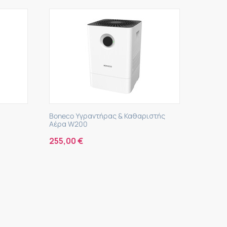
ριστής
Boneco Καθαριστής Αέρα -P500
WINI
Compac
499,00
€
55,0