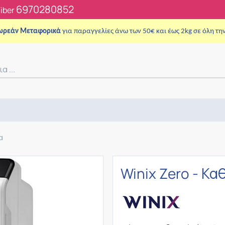
6970280852
Viber
ωρεάν Μεταφορικά
για παραγγελίες άνω των 50€ και έως 2kg σε όλη τη
α
Winix Zero - Κ