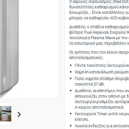
Ο άψογος σχεδιασμός (Red Dot 
δυνατότητες καθαρισμού κάνου
ξεχωρίζει.. Είναι κατάλληλος γ
μπορεί να καθαρίσει 400 κυβι
Διαθέτει 4 στάδια καθαρισμού
φίλτρα True Hepa και Ενεργού
τεχνολογία Plasma Wave με την
το εσωτερικό μας περιβάλλον 
Οι χρήστες που τον έχουν αγορ
αποτελεσματικός.
Πέντε ταχύτητες λειτουργίας
Χαμηλή κατανάλωση ρεύματος,
Πολύ χαμηλή στάθμη θορύβο
ταχύτητα 27 dB.
Διαθέτει αισθητήριο που ανι
απεικονίζει στην οθόνη με 3
λειτουργία ρυθμίζει αυτόμα
ο χώρος αποτελεσματικά.
Λειτουργία Timer ώστε να 
κλείσει.
Λυχνία ένδειξης για αντικα