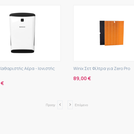
Σετ Φίλτρα για Zero Pro
Boneco Υγραντήρας & Καθα
Αέρα W200
0
€
255,00
€
Προηγ
Επόμενο