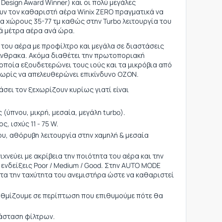
Design Award Winner) και οι πολύ μεγάλες
ν τον καθαριστή αέρα Winix ZERO πραγματικά να
ια χώρους 35-77 τμ καθώς στην Turbo λειτουργία του
κά μέτρα αέρα ανά ώρα.
 του αέρα με προφίλτρο και μεγάλα σε διαστάσεις
 Άνθρακα. Ακόμα διαθέτει την πρωτοποριακή
 οποία εξουδετερώνει τους ιούς και τα μικρόβια από
χωρίς να απελευθερώνει επικίνδυνο ΟΖΟΝ.
άσει τον ξεχωρίζουν κυρίως γιατί είναι
 (ύπνου, μικρή, μεσαία, μεγάλη turbo).
 ισχύς 11 - 75 W.
υ, αθόρυβη λειτουργία στην χαμηλή & μεσαία
χνεύει με ακρίβεια την ποιότητα του αέρα και την
 ενδείξεις Poor / Medium / Good. Στην AUTO MODE
τα την ταχύτητα του ανεμιστήρα ώστε να καθαριστεί
ρυθμίζουμε σε περίπτωση που επιθυμούμε πότε θα
τάσταση φίλτρων.