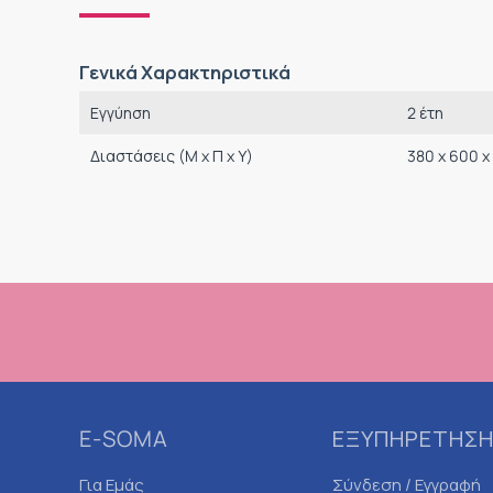
Γενικά Χαρακτηριστικά
Εγγύηση
2 έτη
Διαστάσεις (M x Π x Υ)
380 x 600 
E-SOMA
ΕΞΥΠΗΡΕΤΗΣΗ
Για Εμάς
Σύνδεση / Εγγραφή