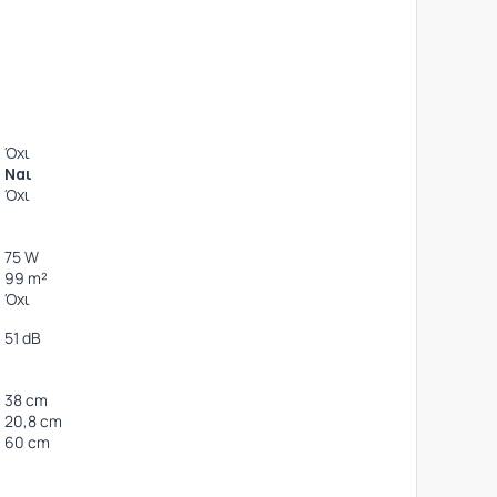
Όχι
Ναι
Όχι
75 W
99 m²
Όχι
51 dB
38 cm
20,8 cm
60 cm