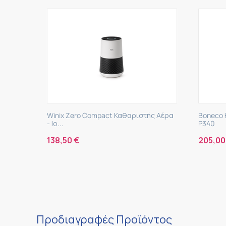
τής Αέρα
Boneco Καθαριστής Αέρα - Ιονιστής
Winix 
P340
89,0
205,00
€
Προδιαγραφές Προϊόντος