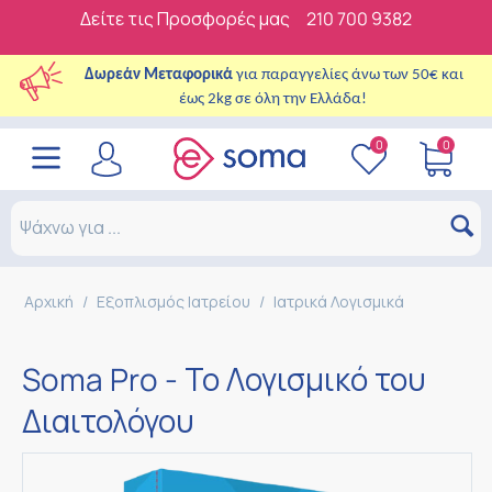
Δείτε τις Προσφορές μας
210 700 9382
Δωρεάν Μεταφορικά
για παραγγελίες άνω των 50€ και
έως 2kg σε όλη την Ελλάδα!
0
0
Αρχική
/
Εξοπλισμός Ιατρείου
/
Ιατρικά Λογισμικά
Soma Pro - Το Λογισμικό του
Διαιτολόγου