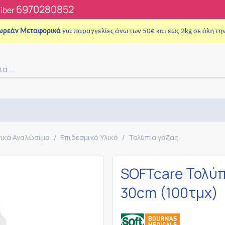
6970280852
Viber
ωρεάν Μεταφορικά
για παραγγελίες άνω των 50€ και έως 2kg σε όλη τη
νικά Αναλώσιμα
/
Επιδεσμικό Υλικό
/
Τολύπια γάζας
SOFTcare Τολύπ
30cm (100τμχ)