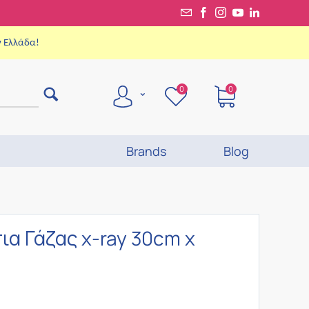
ν Ελλάδα!
0
0
Brands
Blog
ια Γάζας x-ray 30cm x