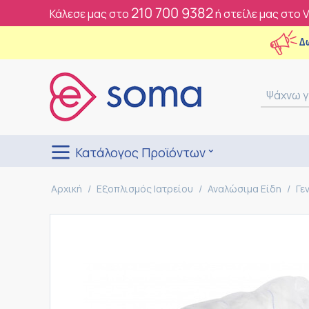
210 700 9382
Κάλεσε μας στο
ή στείλε μας στο 
Δ
Κατάλογος Προϊόντων
Αρχική
/
Εξοπλισμός Ιατρείου
/
Αναλώσιμα Είδη
/
Γε