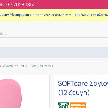
6970280852
Viber
ωρεάν Μεταφορικά
για παραγγελίες άνω των 50€ και έως 2kg σε όλη τη
νικά Αναλώσιμα
/
Είδη Ιματισμού
SOFTcare Σαγιο
(12 ζεύγη)