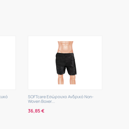
ευκό
SOFTcare Εσώρουχο Ανδρικό Non-
Woven Boxer...
36,85
€