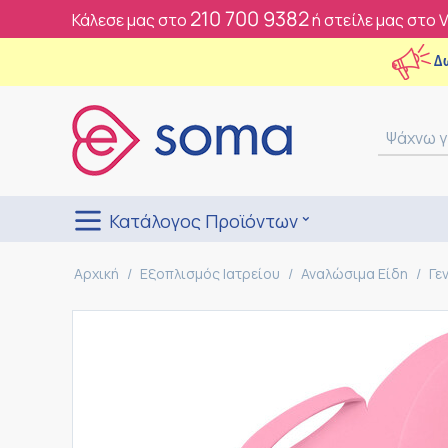
210 700 9382
Κάλεσε μας στο
ή στείλε μας στο 
Δ
Κατάλογος Προϊόντων
Αρχική
/
Εξοπλισμός Ιατρείου
/
Αναλώσιμα Είδη
/
Γε