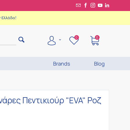
ν Ελλάδα!
0
0
Brands
Blog
νάρες Πεντικιούρ "EVA" Ροζ