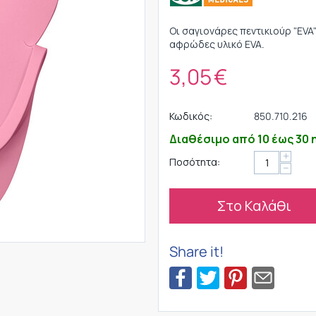
Οι σαγιονάρες πεντικιούρ "EVA
αφρώδες υλικό EVA.
3,05
€
Κωδικός:
850.710.216
Διαθέσιμο από 10 έως 30 
+
Ποσότητα:
−
Στο Καλάθι
Share it!