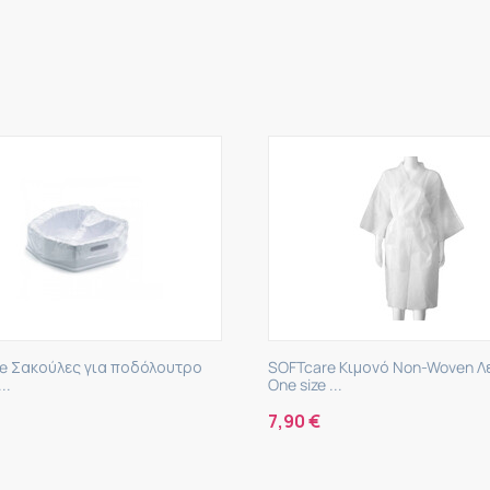
e Σακούλες για ποδόλουτρο
SOFTcare Κιμονό Non-Woven Λ
..
One size ...
7,90
€