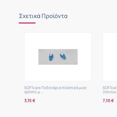
Σχετικά Προϊόντα
SOFTcare Ποδονάρια πλαστικά μιας
SOFTcar
χρήσης μ...
(πεντικι.
3,15
€
7,10
€