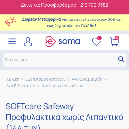
Δείτε τις Προσφορές μας
210 700 9382
Δωρεάν Μεταφορικά
για παραγγελίες άνω των 50€ και
έως 2kg σε όλη την Ελλάδα!
0
0
Αρχική
/
Εξοπλισμός Ιατρείου
/
Αναλώσιμα Είδη
/
Ανά Ειδικότητα
/
Αναλώσιμα Υπερήχων
SOFTcare Safeway
Προφυλακτικά χωρίς Λιπαντικό
(144 τμχ)