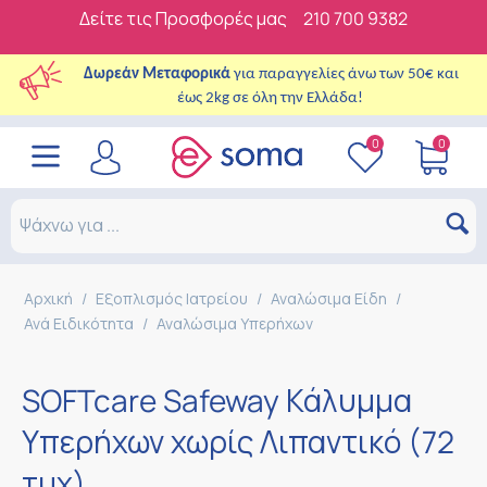
Δείτε τις Προσφορές μας
210 700 9382
Δωρεάν Μεταφορικά
για παραγγελίες άνω των 50€ και
έως 2kg σε όλη την Ελλάδα!
0
0
Αρχική
/
Εξοπλισμός Ιατρείου
/
Αναλώσιμα Είδη
/
Ανά Ειδικότητα
/
Αναλώσιμα Υπερήχων
SOFTcare Safeway Κάλυμμα
Υπερήχων χωρίς Λιπαντικό (72
τμχ)