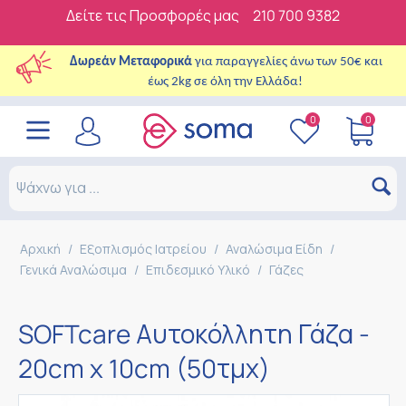
Δείτε τις Προσφορές μας
210 700 9382
Δωρεάν Μεταφορικά
για παραγγελίες άνω των 50€ και
έως 2kg σε όλη την Ελλάδα!
0
0
Αρχική
/
Εξοπλισμός Ιατρείου
/
Αναλώσιμα Είδη
/
Γενικά Αναλώσιμα
/
Επιδεσμικό Υλικό
/
Γάζες
SOFTcare Αυτοκόλλητη Γάζα -
20cm x 10cm (50τμχ)