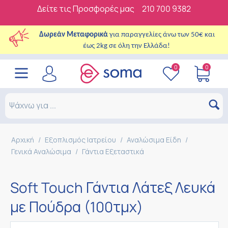
Δείτε τις Προσφορές μας
210 700 9382
Δωρεάν Μεταφορικά
για παραγγελίες άνω των 50€ και
έως 2kg σε όλη την Ελλάδα!
0
0
Αρχική
/
Εξοπλισμός Ιατρείου
/
Αναλώσιμα Είδη
/
Γενικά Αναλώσιμα
/
Γάντια Εξεταστικά
Soft Touch Γάντια Λάτεξ Λευκά
με Πούδρα (100τμχ)