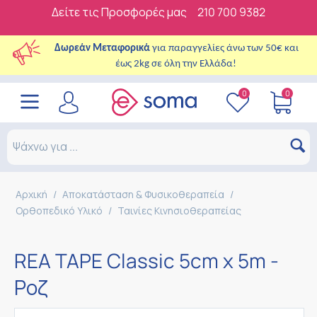
Δείτε τις Προσφορές μας
210 700 9382
Δωρεάν Μεταφορικά
για παραγγελίες άνω των 50€ και
έως 2kg σε όλη την Ελλάδα!
0
0
Αρχική
/
Αποκατάσταση & Φυσικοθεραπεία
/
Ορθοπεδικό Υλικό
/
Ταινίες Κινησιοθεραπείας
REA TAPE Classic 5cm x 5m -
Ροζ