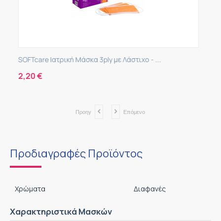
στιχο - ...
SOFTcare Μάσκα 3ply Δετή Μπλε (50τμχ
2,50
€
Προηγ
Επόμενο
Προδιαγραφές Προϊόντος
Χρώματα
Διαφανές
Χαρακτηριστικά Μασκών