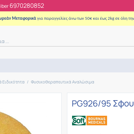
6970280852
Viber
ωρεάν Μεταφορικά
για παραγγελίες άνω των 50€ και έως 2kg σε όλη τη
ά Ειδικότητα
/
Φυσικοθεραπευτικά Αναλώσιμα
PG926/95 Σφου