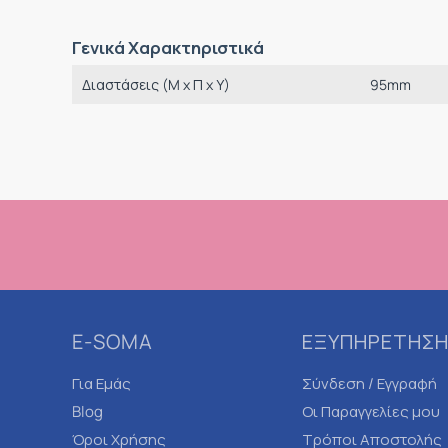
Γενικά Χαρακτηριστικά
Διαστάσεις (M x Π x Υ)
95mm
E-SOMA
ΕΞΥΠΗΡΕΤΗΣΗ
Για Εμάς
Σύνδεση / Εγγραφή
Blog
Οι Παραγγελίες μου
Όροι Χρήσης
Τρόποι Αποστολής