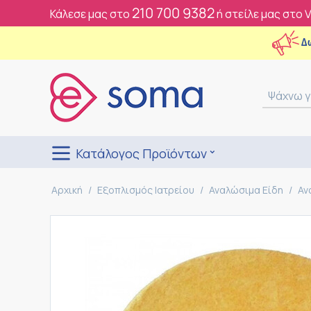
210 700 9382
Κάλεσε μας στο
ή στείλε μας στο 
Δ
Κατάλογος Προϊόντων
Αρχική
/
Εξοπλισμός Ιατρείου
/
Αναλώσιμα Είδη
/
Αν