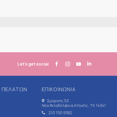
Let's get social
 ΠΕΛΑΤΩΝ
ΕΠΙΚΟΙΝΩΝΙΑ
Σμύρνης 52
Νέα Φιλαδέλφεια Αττικής, ΤΚ 14341
210 700 9382