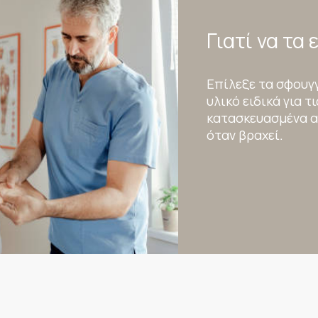
Γιατί να τα 
Επίλεξε τα σφουγ
υλικό ειδικά για 
κατασκευασμένα α
όταν βραχεί.