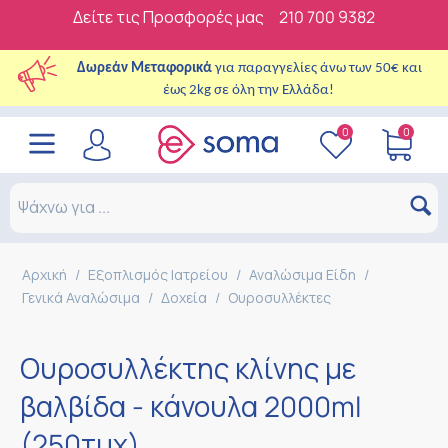
Δείτε τις Προσφορές μας
210 700 9382
Δωρεάν Μεταφορικά
για παραγγελίες άνω των 50€ και
έως 2kg σε όλη την Ελλάδα!
0
0
Αρχική
/
Εξοπλισμός Ιατρείου
/
Αναλώσιμα Είδη
/
Γενικά Αναλώσιμα
/
Δοχεία
/
Ουροσυλλέκτες
Ουροσυλλέκτης κλίνης με
βαλβίδα - κάνουλα 2000ml
(250τμχ)