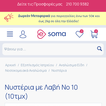
Δείτε τις Προσφορές μας
210 700 9382
Δωρεάν Μεταφορικά
για παραγγελίες άνω των 50€ και
έως 2kg σε όλη την Ελλάδα!
0
0
Αρχική
/
Εξοπλισμός Ιατρείου
/
Αναλώσιμα Είδη
/
Νοσοκομειακά Αναλώσιμα
/
Νυστέρια
Νυστέρια με Λαβή Νο 10
(10τμχ)