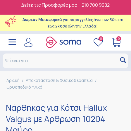
Δείτε τις Προσφορές μας
210 700 9382
Δωρεάν Μεταφορικά
για παραγγελίες άνω των 50€ και
έως 2kg σε όλη την Ελλάδα!
0
0
Αρχική
/
Αποκατάσταση & Φυσικοθεραπεία
/
Ορθοπεδικό Υλικό
Νάρθηκας για Κότσι Hallux
Valgus με Άρθρωση 10204
Μαύρο