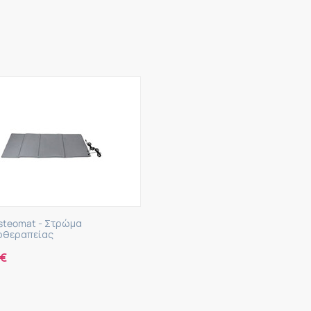
Osteomat - Στρώμα
οθεραπείας
€