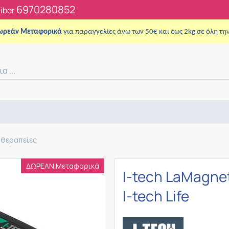
6970280852
Viber
ωρεάν Μεταφορικά
για παραγγελίες άνω των 50€ και έως 2kg σε όλη τη
θεραπείες
ΔΩΡΕΑΝ Μεταφορικά
I-tech LaMagne
I-tech Life