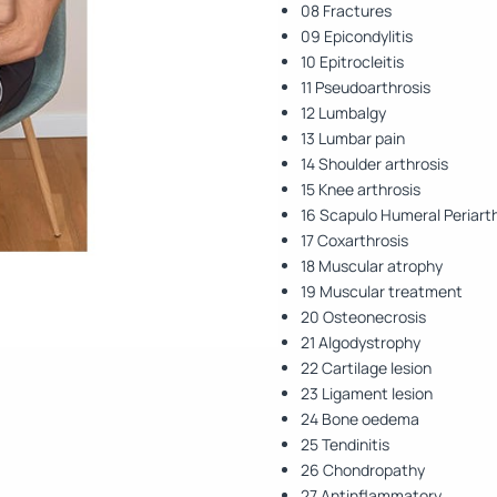
08 Fractures
09 Epicondylitis
10 Epitrocleitis
11 Pseudoarthrosis
12 Lumbalgy
13 Lumbar pain
14 Shoulder arthrosis
15 Knee arthrosis
16 Scapulo Humeral Periarth
17 Coxarthrosis
18 Muscular atrophy
19 Muscular treatment
20 Osteonecrosis
21 Algodystrophy
22 Cartilage lesion
23 Ligament lesion
24 Bone oedema
25 Tendinitis
26 Chondropathy
27 Antinflammatory