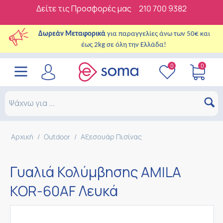
Δείτε τις Προσφορές μας
210 700 9382
Δωρεάν Μεταφορικά
για παραγγελίες άνω των 50€ και
έως 2kg σε όλη την Ελλάδα!
0
0
Αρχική
/
Outdoor
/
Αξεσουάρ Πισίνας
Γυαλιά Κολύμβησης AMILA
KOR-60AF Λευκά