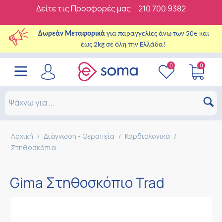
Δείτε τις Προσφορές μας
210 700 9382
Δωρεάν Μεταφορικά
για παραγγελίες άνω των 50€ και
έως 2kg σε όλη την Ελλάδα!
0
0
Αρχική
/
Διάγνωση - Θεραπεία
/
Καρδιολογικά
/
Στηθοσκόπια
Gima Στηθοσκόπιο Trad