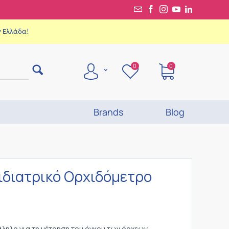
ν Ελλάδα!
0
0
Brands
Blog
ιδιατρικό Ορχιδόμετρο
ληλο για τη μέτρηση του όγκου των όρχεων.