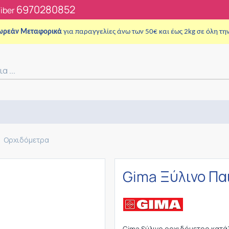
6970280852
Viber
ωρεάν Μεταφορικά
για παραγγελίες άνω των 50€ και έως 2kg σε όλη τη
Ορχιδόμετρα
Gima Ξύλινο Πα
Gima ξύλινο ορχιδόμετρο κατάλ