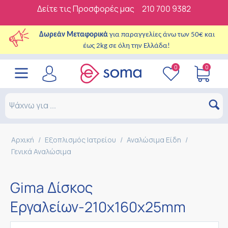
Δείτε τις Προσφορές μας
210 700 9382
Δωρεάν Μεταφορικά
για παραγγελίες άνω των 50€ και
έως 2kg σε όλη την Ελλάδα!
0
0
Αρχική
/
Εξοπλισμός Ιατρείου
/
Αναλώσιμα Είδη
/
Γενικά Αναλώσιμα
Gima Δίσκος
Εργαλείων-210x160x25mm