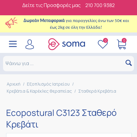
Δείτε τις Προσφορές μας
210 700 9382
Δωρεάν Μεταφορικά
για παραγγελίες άνω των 50€ και
έως 2kg σε όλη την Ελλάδα!
0
0
Αρχική
/
Εξοπλισμός Ιατρείου
/
Κρεβάτια & Καρέκλες θεραπείας
/
Σταθερά Κρεβάτια
Ecopostural C3123 Σταθερό
Κρεβάτι